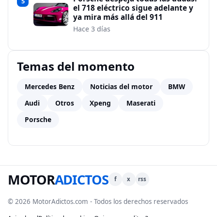
5
el 718 eléctrico sigue adelante y
ya mira más allá del 911
Hace 3 días
Temas del momento
Mercedes Benz
Noticias del motor
BMW
Audi
Otros
Xpeng
Maserati
Porsche
MOTOR
ADICTOS
f
x
rss
© 2026 MotorAdictos.com - Todos los derechos reservados