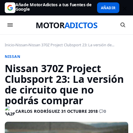
Añade MotorAdictos a tus fuentes de
AÑADIR
Google
MOTOR
ADICTOS
Inicio
›
Nissan
›
Nissan 370Z Project Clubsport 23: La versión de...
NISSAN
Nissan 370Z Project
Clubsport 23: La versión
de circuito que no
podrás comprar
0
CARLOS RODRÍGUEZ
·
31 OCTUBRE 2018
·