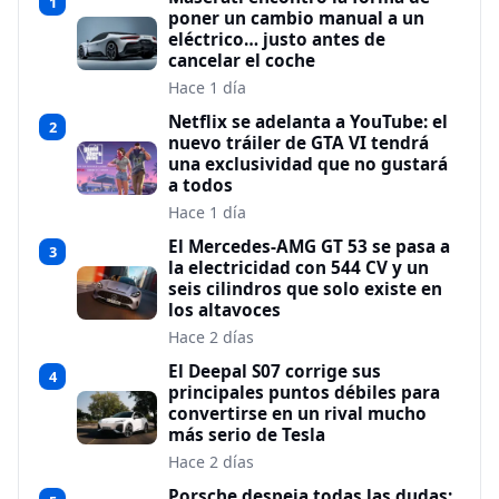
1
poner un cambio manual a un
eléctrico… justo antes de
cancelar el coche
Hace 1 día
Netflix se adelanta a YouTube: el
2
nuevo tráiler de GTA VI tendrá
una exclusividad que no gustará
a todos
Hace 1 día
El Mercedes-AMG GT 53 se pasa a
3
la electricidad con 544 CV y un
seis cilindros que solo existe en
los altavoces
Hace 2 días
El Deepal S07 corrige sus
4
principales puntos débiles para
convertirse en un rival mucho
más serio de Tesla
Hace 2 días
Porsche despeja todas las dudas: