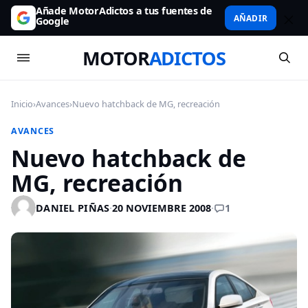
Añade MotorAdictos a tus fuentes de
AÑADIR
Google
MOTOR
ADICTOS
Inicio
›
Avances
›
Nuevo hatchback de MG, recreación
AVANCES
Nuevo hatchback de
MG, recreación
1
DANIEL PIÑAS
·
20 NOVIEMBRE 2008
·