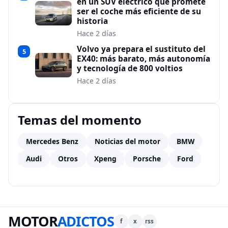
en un SUV eléctrico que promete
ser el coche más eficiente de su
historia
Hace 2 días
Volvo ya prepara el sustituto del
5
EX40: más barato, más autonomía
y tecnología de 800 voltios
Hace 2 días
Temas del momento
Mercedes Benz
Noticias del motor
BMW
Audi
Otros
Xpeng
Porsche
Ford
MOTOR
ADICTOS
f
x
rss