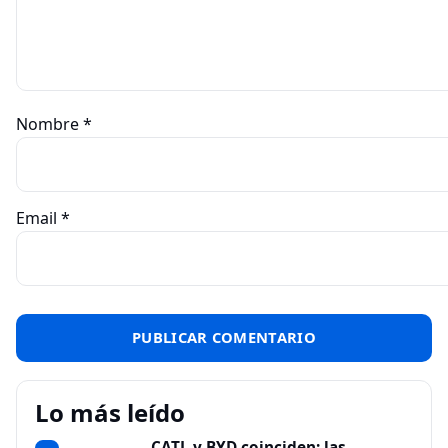
Nombre
*
Email
*
Lo más leído
CATL y BYD coinciden: las