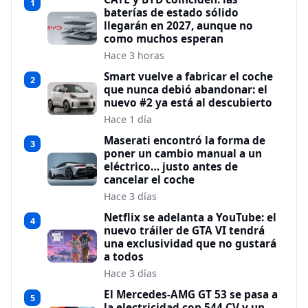
1
baterías de estado sólido
llegarán en 2027, aunque no
como muchos esperan
Hace 3 horas
Smart vuelve a fabricar el coche
2
que nunca debió abandonar: el
nuevo #2 ya está al descubierto
Hace 1 día
Maserati encontró la forma de
3
poner un cambio manual a un
eléctrico… justo antes de
cancelar el coche
Hace 3 días
Netflix se adelanta a YouTube: el
4
nuevo tráiler de GTA VI tendrá
una exclusividad que no gustará
a todos
Hace 3 días
El Mercedes-AMG GT 53 se pasa a
5
la electricidad con 544 CV y un