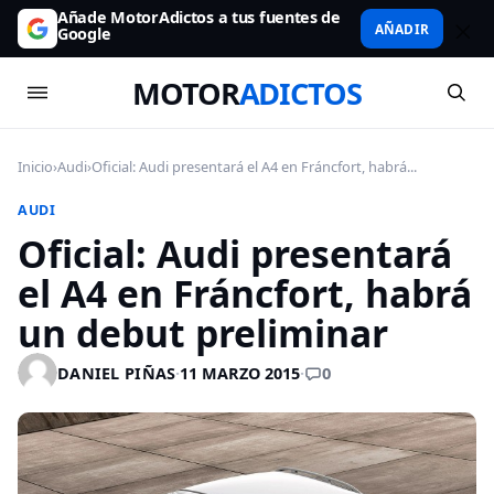
Añade MotorAdictos a tus fuentes de
AÑADIR
Google
MOTOR
ADICTOS
Inicio
›
Audi
›
Oficial: Audi presentará el A4 en Fráncfort, habrá...
AUDI
Oficial: Audi presentará
el A4 en Fráncfort, habrá
un debut preliminar
0
DANIEL PIÑAS
·
11 MARZO 2015
·