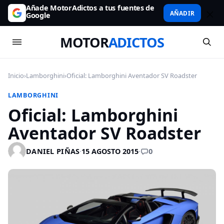
Añade MotorAdictos a tus fuentes de
AÑADIR
Google
MOTOR
ADICTOS
Inicio
›
Lamborghini
›
Oficial: Lamborghini Aventador SV Roadster
LAMBORGHINI
Oficial: Lamborghini
Aventador SV Roadster
0
DANIEL PIÑAS
·
15 AGOSTO 2015
·