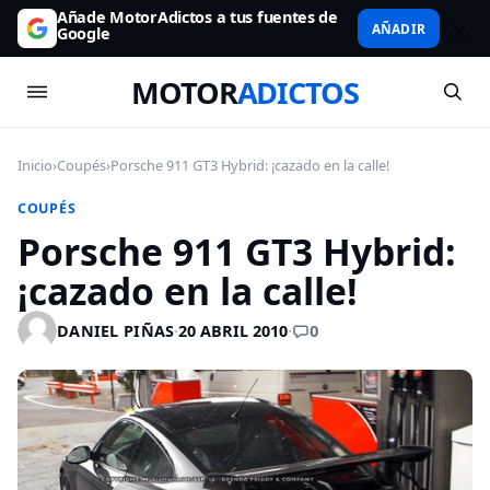
Añade MotorAdictos a tus fuentes de
AÑADIR
Google
MOTOR
ADICTOS
Inicio
›
Coupés
›
Porsche 911 GT3 Hybrid: ¡cazado en la calle!
COUPÉS
Porsche 911 GT3 Hybrid:
¡cazado en la calle!
0
DANIEL PIÑAS
·
20 ABRIL 2010
·