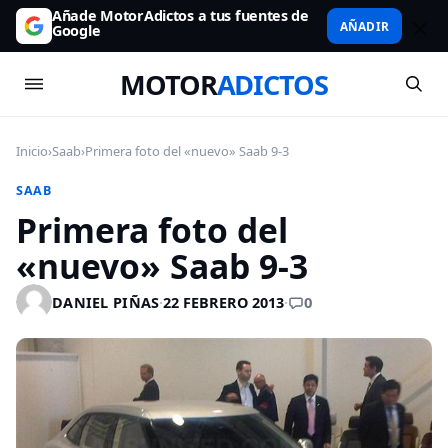
Añade MotorAdictos a tus fuentes de
AÑADIR
Google
MOTOR
ADICTOS
Inicio
›
Saab
›
Primera foto del «nuevo» Saab 9-3
SAAB
Primera foto del
«nuevo» Saab 9-3
0
DANIEL PIÑAS
·
22 FEBRERO 2013
·