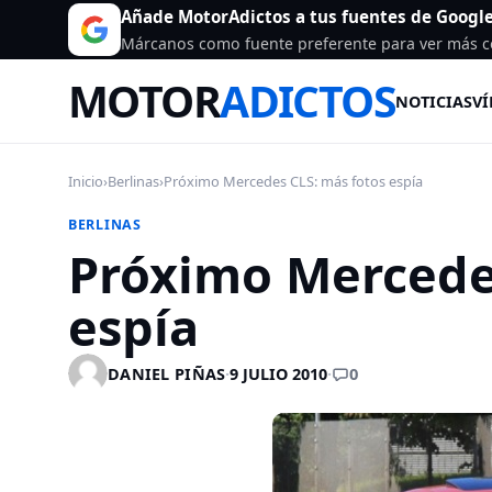
Añade MotorAdictos a tus fuentes de Googl
Márcanos como fuente preferente para ver más c
MOTOR
ADICTOS
NOTICIAS
VÍ
Inicio
›
Berlinas
›
Próximo Mercedes CLS: más fotos espía
BERLINAS
Próximo Mercede
espía
0
DANIEL PIÑAS
·
9 JULIO 2010
·