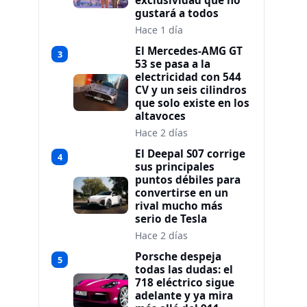
exclusividad que no
gustará a todos
Hace 1 día
El Mercedes-AMG GT
3
53 se pasa a la
electricidad con 544
CV y un seis cilindros
que solo existe en los
altavoces
Hace 2 días
El Deepal S07 corrige
4
sus principales
puntos débiles para
convertirse en un
rival mucho más
serio de Tesla
Hace 2 días
Porsche despeja
5
todas las dudas: el
718 eléctrico sigue
adelante y ya mira