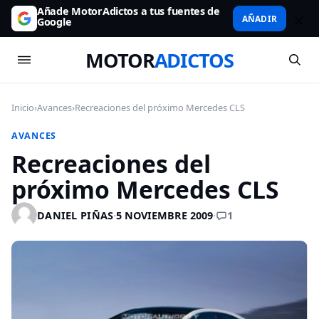
Añade MotorAdictos a tus fuentes de
AÑADIR
Google
MOTOR
ADICTOS
Inicio
›
Avances
›
Recreaciones del próximo Mercedes CLS
AVANCES
Recreaciones del
próximo Mercedes CLS
1
DANIEL PIÑAS
·
5 NOVIEMBRE 2009
·