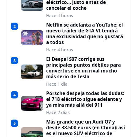
eléctrico… justo antes de
cancelar el coche
Hace 4 horas
Netflix se adelanta a YouTube: el
2
nuevo tráiler de GTA VI tendrá
una exclusividad que no gustará
a todos
Hace 4 horas
El Deepal S07 corrige sus
3
principales puntos débiles para
convertirse en un rival mucho
más serio de Tesla
Hace 1 día
Porsche despeja todas las dudas:
4
el 718 eléctrico sigue adelante y
ya mira más allá del 911
Hace 2 días
Más grande que un Audi Q7 y
5
desde 38.500 euros (en China): así
es el nuevo SUV eléctrico de