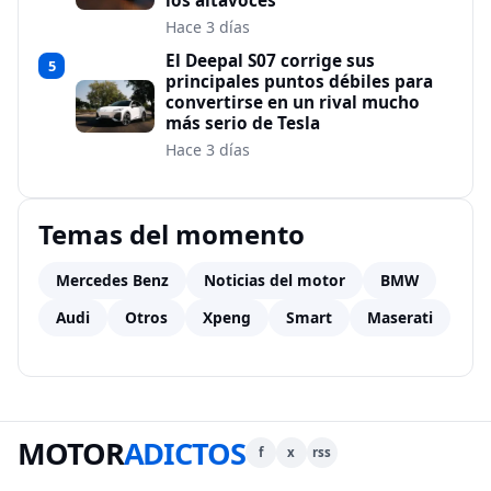
los altavoces
Hace 3 días
El Deepal S07 corrige sus
5
principales puntos débiles para
convertirse en un rival mucho
más serio de Tesla
Hace 3 días
Temas del momento
Mercedes Benz
Noticias del motor
BMW
Audi
Otros
Xpeng
Smart
Maserati
MOTOR
ADICTOS
f
x
rss