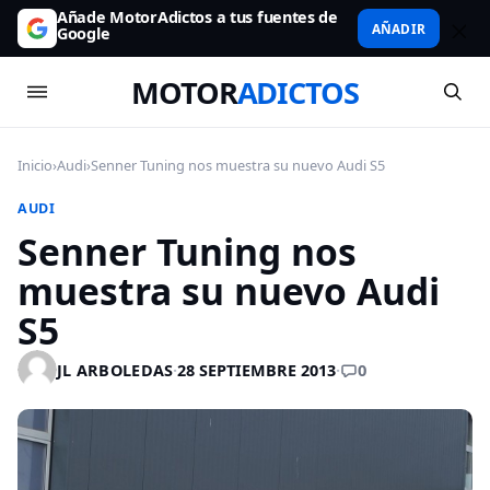
Añade MotorAdictos a tus fuentes de
AÑADIR
Google
MOTOR
ADICTOS
Inicio
›
Audi
›
Senner Tuning nos muestra su nuevo Audi S5
AUDI
Senner Tuning nos
muestra su nuevo Audi
S5
0
JL ARBOLEDAS
·
28 SEPTIEMBRE 2013
·