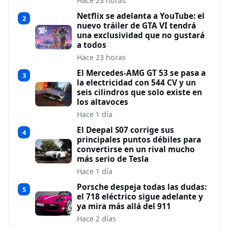
Hace 23 horas
Netflix se adelanta a YouTube: el
2
nuevo tráiler de GTA VI tendrá
una exclusividad que no gustará
a todos
Hace 23 horas
El Mercedes-AMG GT 53 se pasa a
3
la electricidad con 544 CV y un
seis cilindros que solo existe en
los altavoces
Hace 1 día
El Deepal S07 corrige sus
4
principales puntos débiles para
convertirse en un rival mucho
más serio de Tesla
Hace 1 día
Porsche despeja todas las dudas:
5
el 718 eléctrico sigue adelante y
ya mira más allá del 911
Hace 2 días