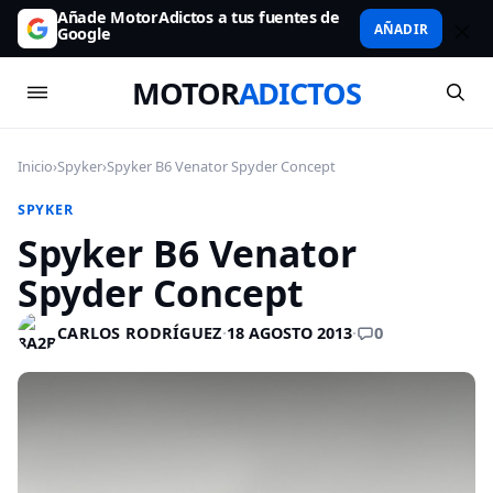
Añade MotorAdictos a tus fuentes de
AÑADIR
Google
MOTOR
ADICTOS
Inicio
›
Spyker
›
Spyker B6 Venator Spyder Concept
SPYKER
Spyker B6 Venator
Spyder Concept
0
CARLOS RODRÍGUEZ
·
18 AGOSTO 2013
·