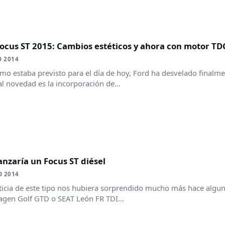
ocus ST 2015: Cambios estéticos y ahora con motor TD
O 2014
omo estaba previsto para el día de hoy, Ford ha desvelado finalme
al novedad es la incorporación de...
anzaría un Focus ST diésel
O 2014
icia de este tipo nos hubiera sorprendido mucho más hace alguno
gen Golf GTD o SEAT León FR TDI...