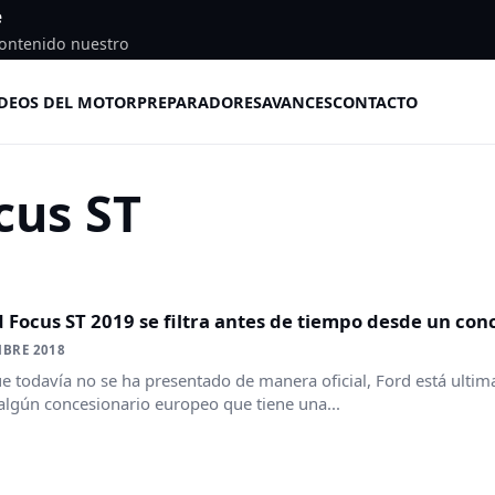
e
ontenido nuestro
DEOS DEL MOTOR
PREPARADORES
AVANCES
CONTACTO
cus ST
d Focus ST 2019 se filtra antes de tiempo desde un con
MBRE 2018
todavía no se ha presentado de manera oficial, Ford está ultima
algún concesionario europeo que tiene una...