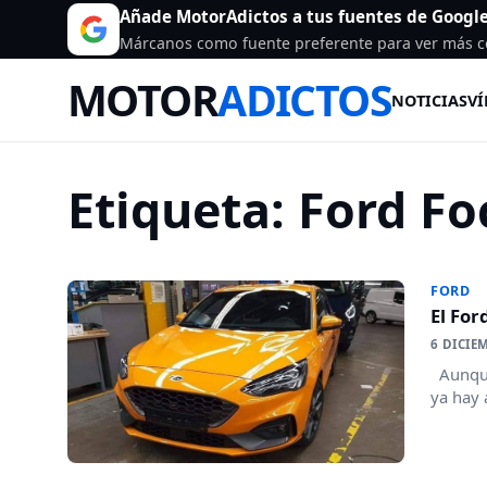
Añade MotorAdictos a tus fuentes de Googl
Márcanos como fuente preferente para ver más c
MOTOR
ADICTOS
NOTICIAS
VÍ
Etiqueta:
Ford Fo
FORD
El For
6 DICIE
Aunque 
ya hay 