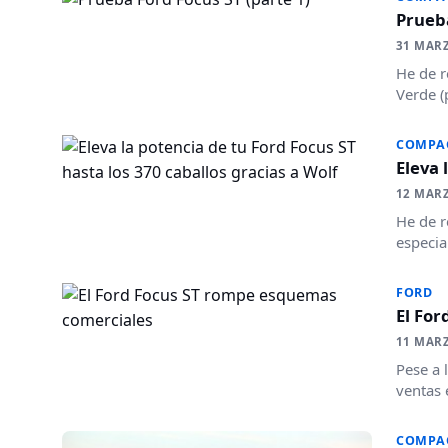
Prueba
31 MAR
He de r
Verde (
COMPA
Eleva 
12 MAR
He de r
especia
FORD
El Fo
11 MAR
Pese a 
ventas 
COMPA