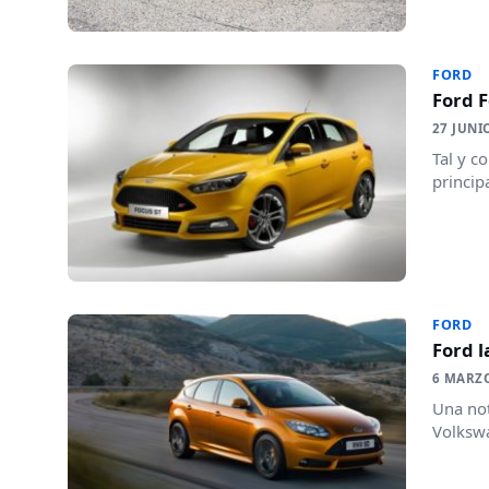
FORD
Ford F
27 JUNI
Tal y c
princip
FORD
Ford l
6 MARZ
Una not
Volkswa