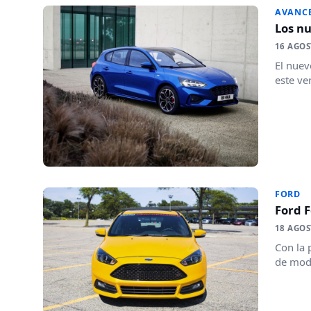
AVANC
Los nu
16 AGOS
El nuev
este ve
FORD
Ford F
18 AGOS
Con la 
de moda