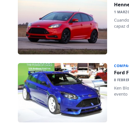
Hennes
1 MARZ
Cuando 
capaz d
COMPA
Ford 
8 FEBRE
Ken Blo
evento 