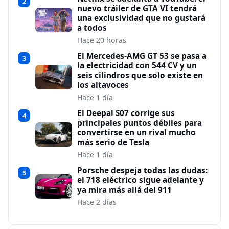
2
nuevo tráiler de GTA VI tendrá
una exclusividad que no gustará
a todos
Hace 20 horas
El Mercedes-AMG GT 53 se pasa a
3
la electricidad con 544 CV y un
seis cilindros que solo existe en
los altavoces
Hace 1 día
El Deepal S07 corrige sus
4
principales puntos débiles para
convertirse en un rival mucho
más serio de Tesla
Hace 1 día
Porsche despeja todas las dudas:
5
el 718 eléctrico sigue adelante y
ya mira más allá del 911
Hace 2 días