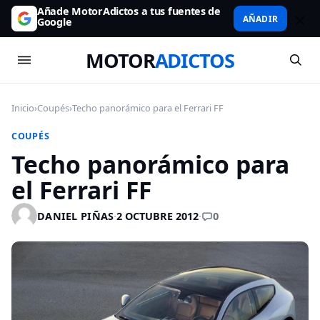
Añade MotorAdictos a tus fuentes de
AÑADIR
Google
MOTOR
ADICTOS
Inicio
›
Coupés
›
Techo panorámico para el Ferrari FF
COUPÉS
Techo panorámico para
el Ferrari FF
0
DANIEL PIÑAS
·
2 OCTUBRE 2012
·