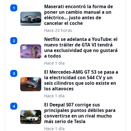
Maserati encontró la forma de
1
poner un cambio manual a un
eléctrico… justo antes de
cancelar el coche
Hace 23 horas
Netflix se adelanta a YouTube: el
2
nuevo tráiler de GTA VI tendrá
una exclusividad que no gustará
a todos
Hace 1 día
El Mercedes-AMG GT 53 se pasa a
3
la electricidad con 544 CV y un
seis cilindros que solo existe en
los altavoces
Hace 1 día
El Deepal S07 corrige sus
4
principales puntos débiles para
convertirse en un rival mucho
más serio de Tesla
Hace 1 día