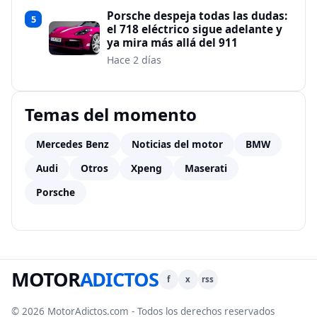
Porsche despeja todas las dudas:
5
el 718 eléctrico sigue adelante y
ya mira más allá del 911
Hace 2 días
Temas del momento
Mercedes Benz
Noticias del motor
BMW
Audi
Otros
Xpeng
Maserati
Porsche
MOTOR
ADICTOS
f
x
rss
© 2026 MotorAdictos.com - Todos los derechos reservados