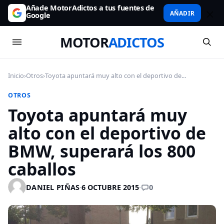
Añade MotorAdictos a tus fuentes de
AÑADIR
Google
MOTOR
ADICTOS
Inicio
›
Otros
›
Toyota apuntará muy alto con el deportivo de...
OTROS
Toyota apuntará muy
alto con el deportivo de
BMW, superará los 800
caballos
0
DANIEL PIÑAS
·
6 OCTUBRE 2015
·