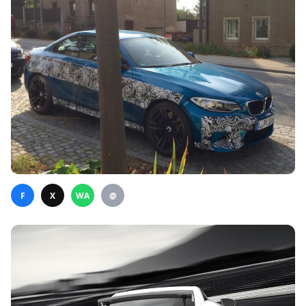
F
X
WA
@