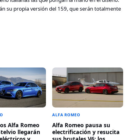
rán su propia versión del 159, que serán totalmente
EO
ALFA ROMEO
os Alfa Romeo
Alfa Romeo pausa su
Stelvio llegarán
electrificación y resucita
eléctricos y
sus brutales V6: los