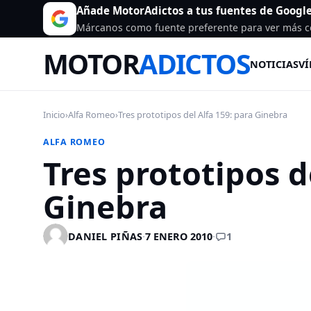
Añade MotorAdictos a tus fuentes de Googl
Márcanos como fuente preferente para ver más c
MOTOR
ADICTOS
NOTICIAS
VÍ
Inicio
›
Alfa Romeo
›
Tres prototipos del Alfa 159: para Ginebra
ALFA ROMEO
Tres prototipos d
Ginebra
1
DANIEL PIÑAS
·
7 ENERO 2010
·