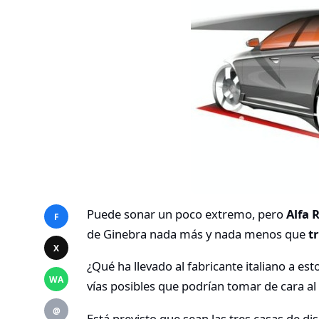
Puede sonar un poco extremo, pero
Alfa
F
de Ginebra nada más y nada menos que
t
X
¿Qué ha llevado al fabricante italiano a es
WA
vías posibles que podrían tomar de cara al
@
Está previsto que sean las tres casas de di