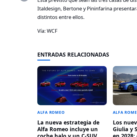
Italdesign, Bertone y Pininfarina presenta
distintos entre ellos.
Vía: WCF
ENTRADAS RELACIONADAS
ALFA ROM
ALFA ROMEO
Los nuev
La nueva estrategia de
Giulia y 
Alfa Romeo incluye un
en 2028: 
coche halo y un C-SUV