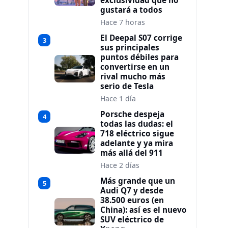
exclusividad que no
gustará a todos
Hace 7 horas
El Deepal S07 corrige
3
sus principales
puntos débiles para
convertirse en un
rival mucho más
serio de Tesla
Hace 1 día
Porsche despeja
4
todas las dudas: el
718 eléctrico sigue
adelante y ya mira
más allá del 911
Hace 2 días
Más grande que un
5
Audi Q7 y desde
38.500 euros (en
China): así es el nuevo
SUV eléctrico de