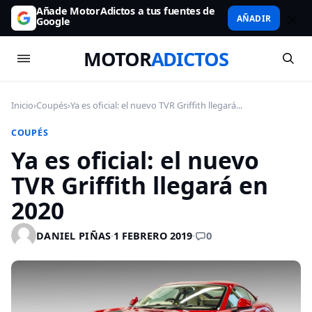
Añade MotorAdictos a tus fuentes de
AÑADIR
Google
MOTOR
ADICTOS
Inicio
›
Coupés
›
Ya es oficial: el nuevo TVR Griffith llegará...
COUPÉS
Ya es oficial: el nuevo
TVR Griffith llegará en
2020
0
DANIEL PIÑAS
·
1 FEBRERO 2019
·