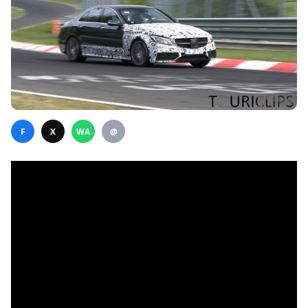
F
X
WA
@