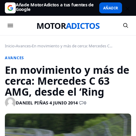
Añade MotorAdictos a tus fuentes de
AÑADIR
Google
MOTOR
ADICTOS
Inicio
›
Avances
›
En movimiento y más de cerca: Mercedes C...
AVANCES
En movimiento y más de
cerca: Mercedes C 63
AMG, desde el ‘Ring
0
DANIEL PIÑAS
·
4 JUNIO 2014
·