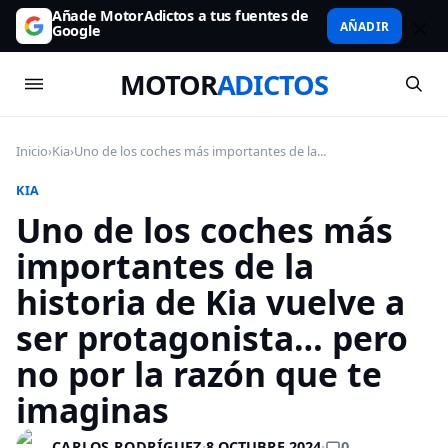
Añade MotorAdictos a tus fuentes de
AÑADIR
Google
MOTOR
ADICTOS
Inicio
›
Kia
›
Uno de los coches más importantes de la...
KIA
Uno de los coches más
importantes de la
historia de Kia vuelve a
ser protagonista… pero
no por la razón que te
imaginas
0
CARLOS RODRÍGUEZ
·
8 OCTUBRE 2024
·