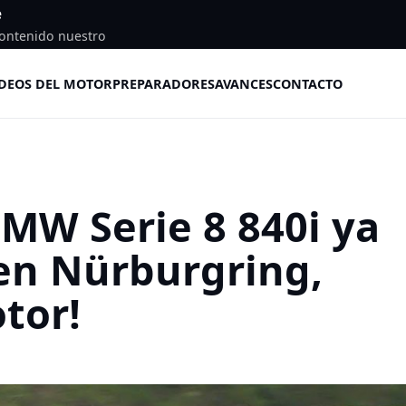
e
ontenido nuestro
DEOS DEL MOTOR
PREPARADORES
AVANCES
CONTACTO
BMW Serie 8 840i ya
en Nürburgring,
tor!