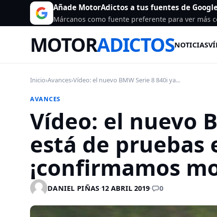
Añade MotorAdictos a tus fuentes de Googl
Márcanos como fuente preferente para ver más c
MOTOR
ADICTOS
NOTICIAS
VÍ
Inicio
›
Avances
›
Vídeo: el nuevo BMW Serie 8 840i ya...
AVANCES
Vídeo: el nuevo 
está de pruebas 
¡confirmamos mo
0
DANIEL PIÑAS
·
12 ABRIL 2019
·