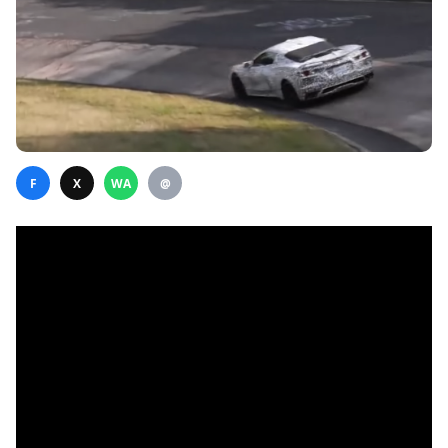
F
X
WA
@