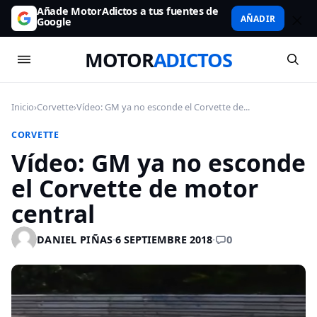
Añade MotorAdictos a tus fuentes de
AÑADIR
Google
MOTOR
ADICTOS
Inicio
›
Corvette
›
Vídeo: GM ya no esconde el Corvette de...
CORVETTE
Vídeo: GM ya no esconde
el Corvette de motor
central
0
DANIEL PIÑAS
·
6 SEPTIEMBRE 2018
·