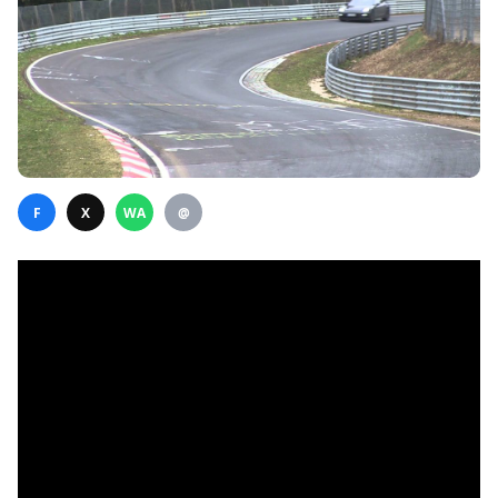
F
X
WA
@