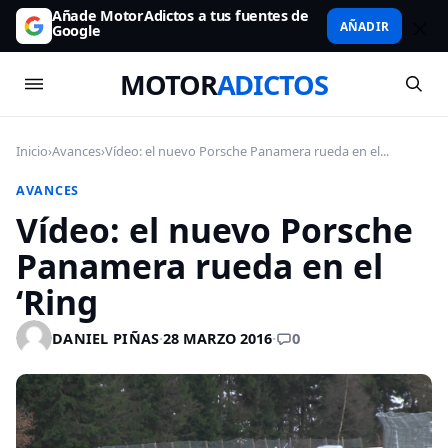
Añade MotorAdictos a tus fuentes de
AÑADIR
Google
MOTOR
ADICTOS
Inicio
›
Avances
›
Vídeo: el nuevo Porsche Panamera rueda en el...
AVANCES
Vídeo: el nuevo Porsche
Panamera rueda en el
‘Ring
0
DANIEL PIÑAS
·
28 MARZO 2016
·