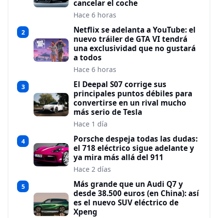
cancelar el coche
Hace 6 horas
Netflix se adelanta a YouTube: el
2
nuevo tráiler de GTA VI tendrá
una exclusividad que no gustará
a todos
Hace 6 horas
El Deepal S07 corrige sus
3
principales puntos débiles para
convertirse en un rival mucho
más serio de Tesla
Hace 1 día
Porsche despeja todas las dudas:
4
el 718 eléctrico sigue adelante y
ya mira más allá del 911
Hace 2 días
Más grande que un Audi Q7 y
5
desde 38.500 euros (en China): así
es el nuevo SUV eléctrico de
Xpeng