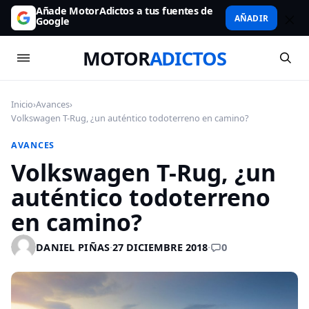
Añade MotorAdictos a tus fuentes de
AÑADIR
Google
MOTOR
ADICTOS
Inicio
›
Avances
›
Volkswagen T-Rug, ¿un auténtico todoterreno en camino?
AVANCES
Volkswagen T-Rug, ¿un
auténtico todoterreno
en camino?
0
DANIEL PIÑAS
·
27 DICIEMBRE 2018
·