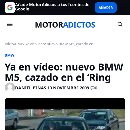
Añade MotorAdictos a tus fuentes de
AÑADIR
Google
MOTOR
ADICTOS
Inicio
›
BMW
›
Ya en vídeo: nuevo BMW M5, cazado en...
BMW
Ya en vídeo: nuevo BMW
M5, cazado en el ‘Ring
0
DANIEL PIÑAS
·
13 NOVIEMBRE 2009
·