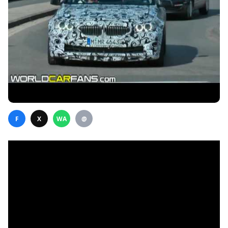
F
X
WA
@