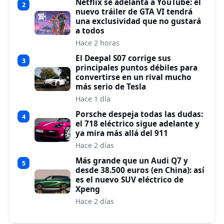
Netflix se adelanta a YouTube: el
2
nuevo tráiler de GTA VI tendrá
una exclusividad que no gustará
a todos
Hace 2 horas
El Deepal S07 corrige sus
3
principales puntos débiles para
convertirse en un rival mucho
más serio de Tesla
Hace 1 día
Porsche despeja todas las dudas:
4
el 718 eléctrico sigue adelante y
ya mira más allá del 911
Hace 2 días
Más grande que un Audi Q7 y
5
desde 38.500 euros (en China): así
es el nuevo SUV eléctrico de
Xpeng
Hace 2 días