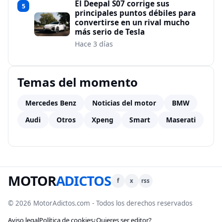
El Deepal S07 corrige sus
5
principales puntos débiles para
convertirse en un rival mucho
más serio de Tesla
Hace 3 días
Temas del momento
Mercedes Benz
Noticias del motor
BMW
Audi
Otros
Xpeng
Smart
Maserati
MOTOR
ADICTOS
f
x
rss
© 2026 MotorAdictos.com - Todos los derechos reservados
Aviso legal
Política de cookies
¿Quieres ser editor?