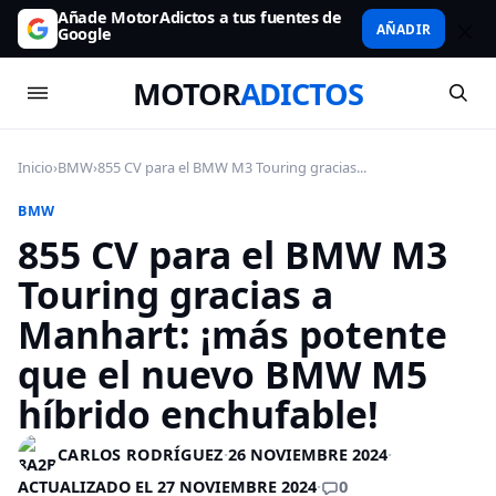
Añade MotorAdictos a tus fuentes de
AÑADIR
Google
MOTOR
ADICTOS
Inicio
›
BMW
›
855 CV para el BMW M3 Touring gracias...
BMW
855 CV para el BMW M3
Touring gracias a
Manhart: ¡más potente
que el nuevo BMW M5
híbrido enchufable!
CARLOS RODRÍGUEZ
·
26 NOVIEMBRE 2024
·
0
ACTUALIZADO EL 27 NOVIEMBRE 2024
·