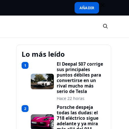
AÑADIR
Lo más leído
El Deepal S07 corrige
1
sus principales
puntos débiles para
convertirse en un
rival mucho más
serio de Tesla
Hace 22 horas
Porsche despeja
2
todas las dudas: el
718 eléctrico sigue
adelante y ya mira