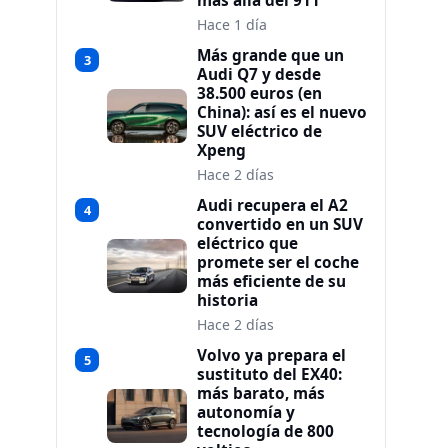
más allá del 911
Hace 1 día
Más grande que un
3
Audi Q7 y desde
38.500 euros (en
China): así es el nuevo
SUV eléctrico de
Xpeng
Hace 2 días
Audi recupera el A2
4
convertido en un SUV
eléctrico que
promete ser el coche
más eficiente de su
historia
Hace 2 días
Volvo ya prepara el
5
sustituto del EX40:
más barato, más
autonomía y
tecnología de 800