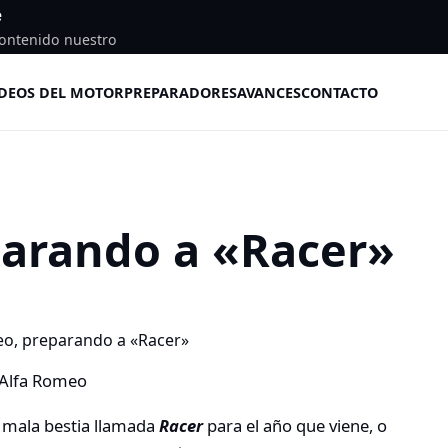
e
ontenido nuestro
DEOS DEL MOTOR
PREPARADORES
AVANCES
CONTACTO
parando a «Racer»
 mala bestia llamada
Racer
para el año que viene, o