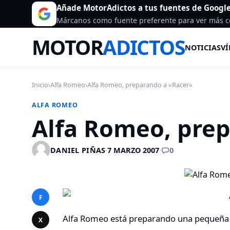
Añade MotorAdictos a tus fuentes de Googl
Márcanos como fuente preferente para ver más c
MOTOR
ADICTOS
NOTICIAS
VÍ
Inicio
›
Alfa Romeo
›
Alfa Romeo, preparando a «Racer»
ALFA ROMEO
Alfa Romeo, pre
0
DANIEL PIÑAS
·
7 MARZO 2007
·
F
Alfa Romeo está preparando una pequeña
X