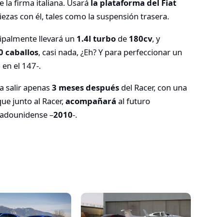
e la firma italiana. Usará
la plataforma del Fiat
ezas con él, tales como la suspensión trasera.
cipalmente llevará un
1.4l turbo
de
180cv
, y
 caballos
, casi nada, ¿Eh? Y para perfeccionar un
 en el 147-.
ía salir apenas
3 meses después
del Racer, con una
ue junto al Racer,
acompañará
al futuro
tadounidense –
2010
-.