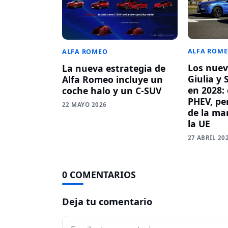
ALFA ROM
ALFA ROMEO
Los nuev
La nueva estrategia de
Giulia y 
Alfa Romeo incluye un
en 2028: 
coche halo y un C-SUV
PHEV, per
22 MAYO 2026
de la ma
la UE
27 ABRIL 20
0 COMENTARIOS
Deja tu comentario
Comentario