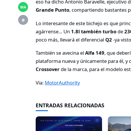
eso ha dicho Antonio Baravelle, ejecutivo d
WA
Grande Punto
, compartiendo bastantes pi
@
Lo interesante de este bichejo es que prin
agárrense… Un
1.8l también turbo
de
230
poco más, llevará el diferencial
Q2
-ya visto
También se avecina el
Alfa 149
, que deber
plataforma nueva y únicamente para él, y q
Crossover
de la marca, para el modelo es
Vïa:
MotorAuthority
ENTRADAS RELACIONADAS