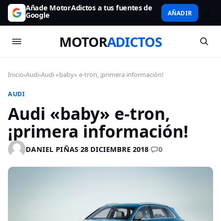
Añade MotorAdictos a tus fuentes de
AÑADIR
Google
MOTOR
ADICTOS
Inicio
›
Audi
›
Audi «baby» e-tron, ¡primera información!
AUDI
Audi «baby» e-tron,
¡primera información!
0
DANIEL PIÑAS
·
28 DICIEMBRE 2018
·