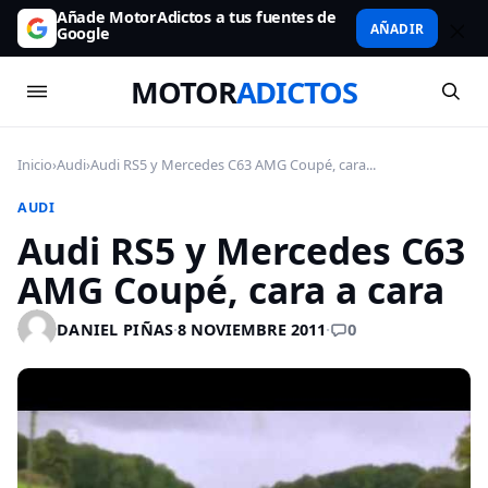
Añade MotorAdictos a tus fuentes de
AÑADIR
Google
MOTOR
ADICTOS
Inicio
›
Audi
›
Audi RS5 y Mercedes C63 AMG Coupé, cara...
AUDI
Audi RS5 y Mercedes C63
AMG Coupé, cara a cara
0
DANIEL PIÑAS
·
8 NOVIEMBRE 2011
·