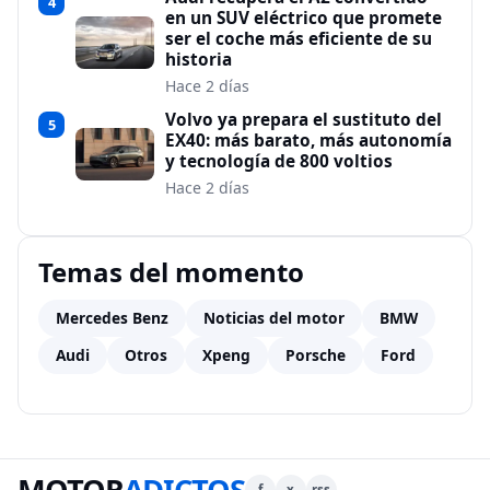
4
en un SUV eléctrico que promete
ser el coche más eficiente de su
historia
Hace 2 días
Volvo ya prepara el sustituto del
5
EX40: más barato, más autonomía
y tecnología de 800 voltios
Hace 2 días
Temas del momento
Mercedes Benz
Noticias del motor
BMW
Audi
Otros
Xpeng
Porsche
Ford
MOTOR
ADICTOS
f
x
rss