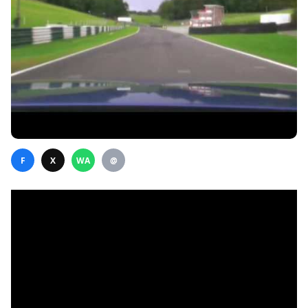
F
X
WA
@