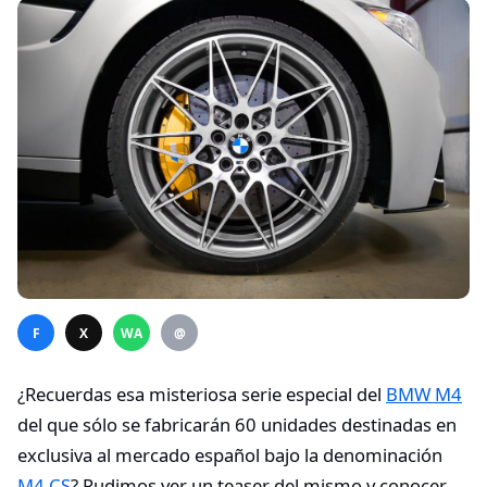
F
X
WA
@
¿Recuerdas esa misteriosa serie especial del
BMW M4
del que sólo se fabricarán 60 unidades destinadas en
exclusiva al mercado español bajo la denominación
M4 CS
? Pudimos ver un teaser del mismo y conocer