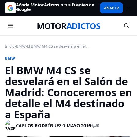
Añade MotorAdictos a tus fuentes de
AÑADIR
Google
MOTOR
ADICTOS
Inicio
›
BMW
›
El BMW M4 CS se desvelará en el...
BMW
El BMW M4 CS se
desvelará en el Salón de
Madrid: Conoceremos en
detalle el M4 destinado
a España
0
CARLOS RODRÍGUEZ
·
7 MAYO 2016
·