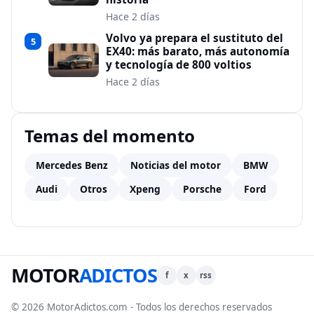
Hace 2 días
Volvo ya prepara el sustituto del
5
EX40: más barato, más autonomía
y tecnología de 800 voltios
Hace 2 días
Temas del momento
Mercedes Benz
Noticias del motor
BMW
Audi
Otros
Xpeng
Porsche
Ford
MOTOR
ADICTOS
f
x
rss
© 2026 MotorAdictos.com - Todos los derechos reservados