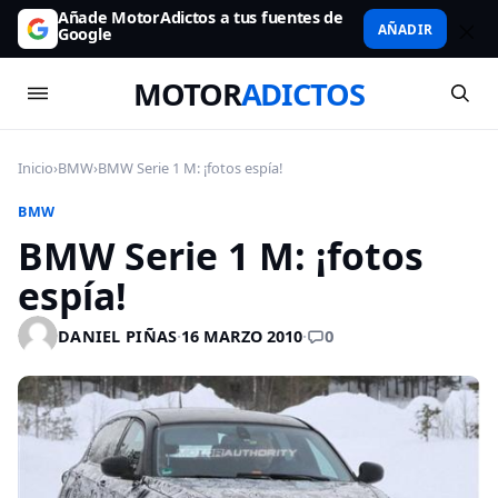
Añade MotorAdictos a tus fuentes de
AÑADIR
Google
MOTOR
ADICTOS
Inicio
›
BMW
›
BMW Serie 1 M: ¡fotos espía!
BMW
BMW Serie 1 M: ¡fotos
espía!
0
DANIEL PIÑAS
·
16 MARZO 2010
·