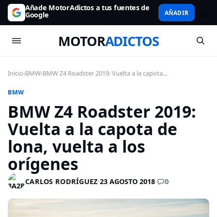
Añade MotorAdictos a tus fuentes de
AÑADIR
Google
MOTOR
ADICTOS
Inicio
›
BMW
›
BMW Z4 Roadster 2019: Vuelta a la capota...
BMW
BMW Z4 Roadster 2019:
Vuelta a la capota de
lona, vuelta a los
orígenes
0
CARLOS RODRÍGUEZ
·
23 AGOSTO 2018
·