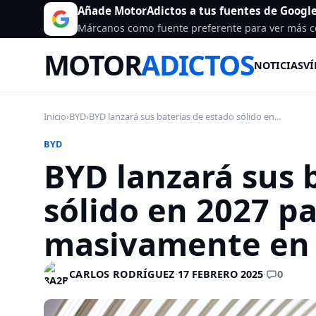
Añade MotorAdictos a tus fuentes de Googl
Márcanos como fuente preferente para ver más c
MOTOR
ADICTOS
NOTICIAS
VÍ
Inicio
›
BYD
›
BYD lanzará sus baterías de estado sólido en...
BYD
BYD lanzará sus 
sólido en 2027 pa
masivamente en
0
CARLOS RODRÍGUEZ
·
17 FEBRERO 2025
·