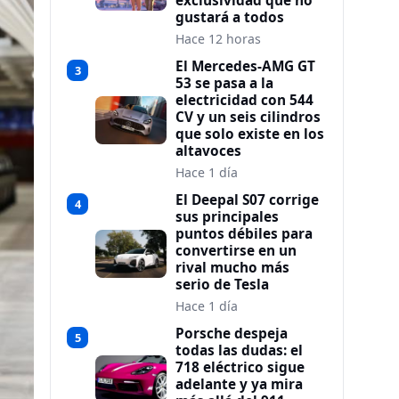
exclusividad que no
gustará a todos
Hace 12 horas
El Mercedes-AMG GT
3
53 se pasa a la
electricidad con 544
CV y un seis cilindros
que solo existe en los
altavoces
Hace 1 día
El Deepal S07 corrige
4
sus principales
puntos débiles para
convertirse en un
rival mucho más
serio de Tesla
Hace 1 día
Porsche despeja
5
todas las dudas: el
718 eléctrico sigue
adelante y ya mira