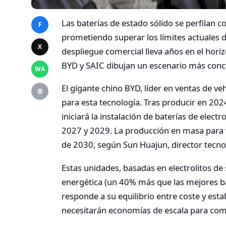
Las baterías de estado sólido se perfilan c
F
prometiendo superar los límites actuales 
X
despliegue comercial lleva años en el hori
BYD y SAIC dibujan un escenario más concr
WA
El gigante chino BYD, líder en ventas de veh
@
para esta tecnología. Tras producir en 202
iniciará la instalación de baterías de elec
2027 y 2029. La producción en masa para v
de 2030, según Sun Huajun, director tecnol
Estas unidades, basadas en electrolitos de
energética (un 40% más que las mejores bate
responde a su equilibrio entre coste y es
necesitarán economías de escala para compe