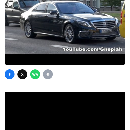
F
X
WA
@