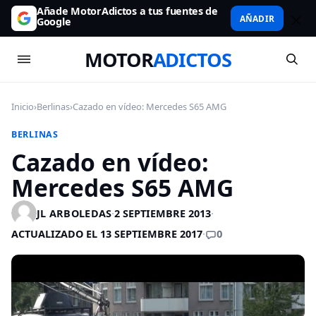
Añade MotorAdictos a tus fuentes de
AÑADIR
Google
MOTOR
ADICTOS
Inicio
›
Berlinas
›
Cazado en vídeo: Mercedes S65 AMG
BERLINAS
Cazado en vídeo:
Mercedes S65 AMG
JL ARBOLEDAS
·
2 SEPTIEMBRE 2013
·
0
ACTUALIZADO EL 13 SEPTIEMBRE 2017
·