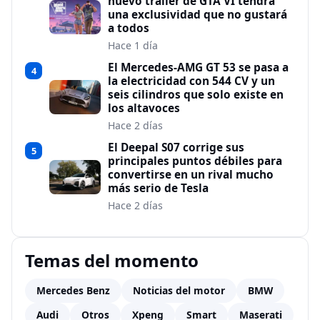
nuevo tráiler de GTA VI tendrá
una exclusividad que no gustará
a todos
Hace 1 día
El Mercedes-AMG GT 53 se pasa a
4
la electricidad con 544 CV y un
seis cilindros que solo existe en
los altavoces
Hace 2 días
El Deepal S07 corrige sus
5
principales puntos débiles para
convertirse en un rival mucho
más serio de Tesla
Hace 2 días
Temas del momento
Mercedes Benz
Noticias del motor
BMW
Audi
Otros
Xpeng
Smart
Maserati