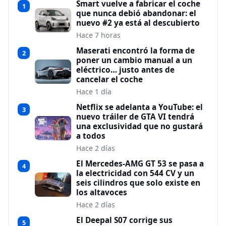
Smart vuelve a fabricar el coche
1
que nunca debió abandonar: el
nuevo #2 ya está al descubierto
Hace 7 horas
Maserati encontró la forma de
2
poner un cambio manual a un
eléctrico… justo antes de
cancelar el coche
Hace 1 día
Netflix se adelanta a YouTube: el
3
nuevo tráiler de GTA VI tendrá
una exclusividad que no gustará
a todos
Hace 2 días
El Mercedes-AMG GT 53 se pasa a
4
la electricidad con 544 CV y un
seis cilindros que solo existe en
los altavoces
Hace 2 días
El Deepal S07 corrige sus
5