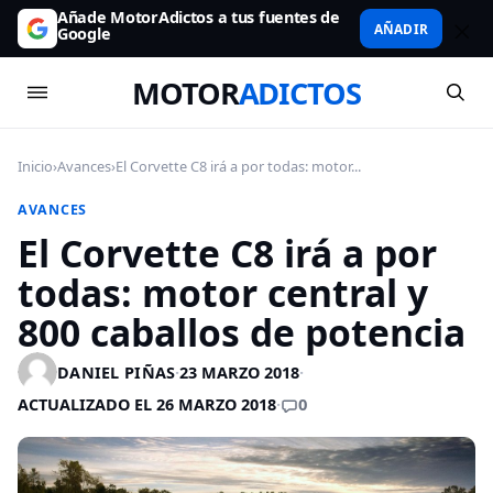
Añade MotorAdictos a tus fuentes de
AÑADIR
Google
MOTOR
ADICTOS
Inicio
›
Avances
›
El Corvette C8 irá a por todas: motor...
AVANCES
El Corvette C8 irá a por
todas: motor central y
800 caballos de potencia
DANIEL PIÑAS
·
23 MARZO 2018
·
0
ACTUALIZADO EL 26 MARZO 2018
·