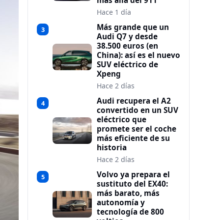
más allá del 911
Hace 1 día
Más grande que un
3
Audi Q7 y desde
38.500 euros (en
China): así es el nuevo
SUV eléctrico de
Xpeng
Hace 2 días
Audi recupera el A2
4
convertido en un SUV
eléctrico que
promete ser el coche
más eficiente de su
historia
Hace 2 días
Volvo ya prepara el
5
sustituto del EX40:
más barato, más
autonomía y
tecnología de 800