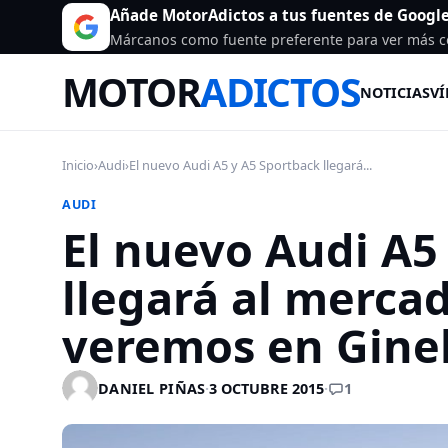
Añade MotorAdictos a tus fuentes de Googl
Márcanos como fuente preferente para ver más c
MOTOR
ADICTOS
NOTICIAS
VÍ
Inicio
›
Audi
›
El nuevo Audi A5 y A5 Sportback llegará...
AUDI
El nuevo Audi A5
llegará al mercad
veremos en Gine
1
DANIEL PIÑAS
·
3 OCTUBRE 2015
·