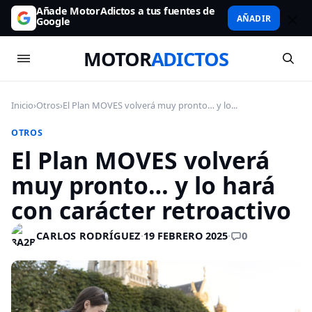
Añade MotorAdictos a tus fuentes de
AÑADIR
Google
MOTOR
ADICTOS
Inicio
›
Otros
›
El Plan MOVES volverá muy pronto… y lo...
OTROS
El Plan MOVES volverá
muy pronto… y lo hará
con carácter retroactivo
0
CARLOS RODRÍGUEZ
·
19 FEBRERO 2025
·