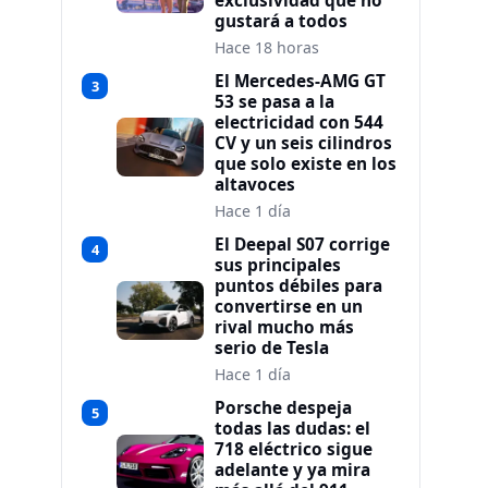
exclusividad que no
gustará a todos
Hace 18 horas
El Mercedes-AMG GT
3
53 se pasa a la
electricidad con 544
CV y un seis cilindros
que solo existe en los
altavoces
Hace 1 día
El Deepal S07 corrige
4
sus principales
puntos débiles para
convertirse en un
rival mucho más
serio de Tesla
Hace 1 día
Porsche despeja
5
todas las dudas: el
718 eléctrico sigue
adelante y ya mira