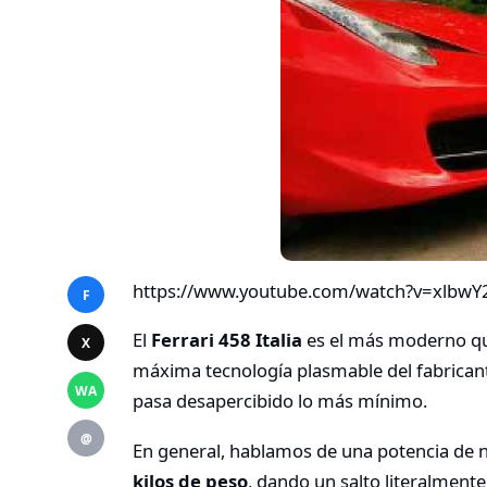
https://www.youtube.com/watch?v=xlbw
F
El
Ferrari 458 Italia
es el más moderno que
X
máxima tecnología plasmable del fabricante
WA
pasa desapercibido lo más mínimo.
@
En general, hablamos de una potencia de
kilos de peso
, dando un salto literalmente