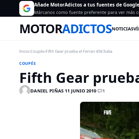
Añade MotorAdictos a tus fuentes de Googl
Márcanos como fuente preferente para ver más c
MOTOR
ADICTOS
NOTICIAS
VÍ
Inicio
›
Coupés
›
Fifth Gear prueba el Ferrari 458 Italia
COUPÉS
Fifth Gear prueba
1
DANIEL PIÑAS
·
11 JUNIO 2010
·