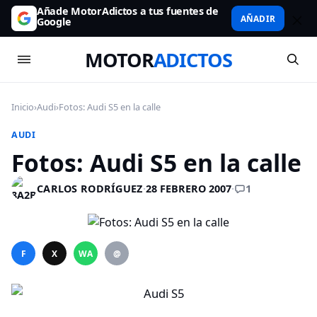
Añade MotorAdictos a tus fuentes de
AÑADIR
Google
MOTOR
ADICTOS
Inicio
›
Audi
›
Fotos: Audi S5 en la calle
AUDI
Fotos: Audi S5 en la calle
1
CARLOS RODRÍGUEZ
·
28 FEBRERO 2007
·
F
X
WA
@