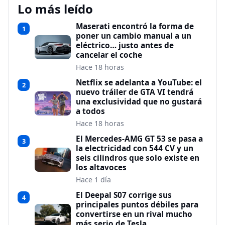
Lo más leído
Maserati encontró la forma de
1
poner un cambio manual a un
eléctrico… justo antes de
cancelar el coche
Hace 18 horas
Netflix se adelanta a YouTube: el
2
nuevo tráiler de GTA VI tendrá
una exclusividad que no gustará
a todos
Hace 18 horas
El Mercedes-AMG GT 53 se pasa a
3
la electricidad con 544 CV y un
seis cilindros que solo existe en
los altavoces
Hace 1 día
El Deepal S07 corrige sus
4
principales puntos débiles para
convertirse en un rival mucho
más serio de Tesla