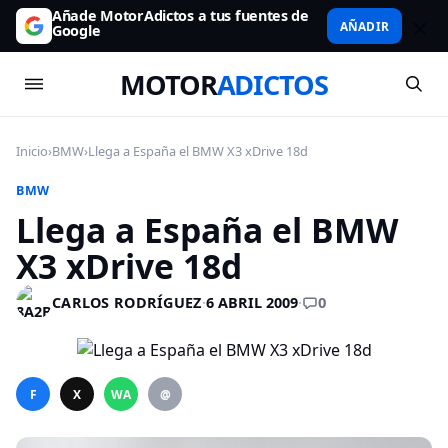
Añade MotorAdictos a tus fuentes de
AÑADIR
Google
MOTOR
ADICTOS
Inicio
›
BMW
›
Llega a España el BMW X3 xDrive 18d
BMW
Llega a España el BMW
X3 xDrive 18d
0
CARLOS RODRÍGUEZ
·
6 ABRIL 2009
·
F
X
WA
@