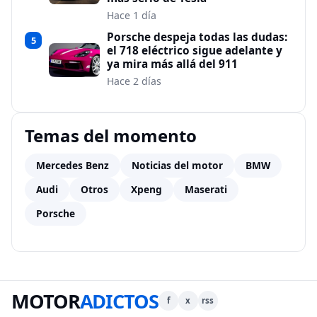
Hace 1 día
Porsche despeja todas las dudas:
5
el 718 eléctrico sigue adelante y
ya mira más allá del 911
Hace 2 días
Temas del momento
Mercedes Benz
Noticias del motor
BMW
Audi
Otros
Xpeng
Maserati
Porsche
MOTOR
ADICTOS
f
x
rss