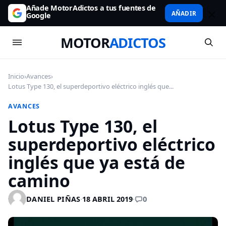
Añade MotorAdictos a tus fuentes de
AÑADIR
Google
MOTOR
ADICTOS
Inicio
›
Avances
›
Lotus Type 130, el superdeportivo eléctrico inglés que...
AVANCES
Lotus Type 130, el
superdeportivo eléctrico
inglés que ya está de
camino
0
DANIEL PIÑAS
·
18 ABRIL 2019
·