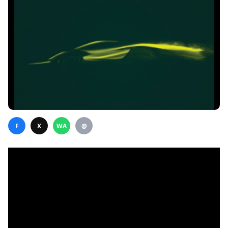
F
X
WA
@