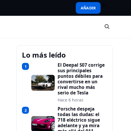
AÑADIR
Lo más leído
El Deepal S07 corrige
1
sus principales
puntos débiles para
convertirse en un
rival mucho más
serio de Tesla
Hace 6 horas
Porsche despeja
2
todas las dudas: el
718 eléctrico sigue
adelante y ya mira