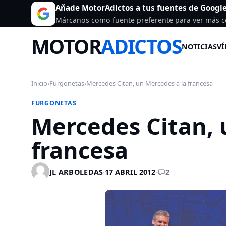
Añade MotorAdictos a tus fuentes de Googl
Márcanos como fuente preferente para ver más c
MOTOR
ADICTOS
NOTICIAS
VÍ
Inicio
›
Furgonetas
›
Mercedes Citan, un Mercedes a la francesa
FURGONETAS
Mercedes Citan, 
francesa
2
JL ARBOLEDAS
·
17 ABRIL 2012
·