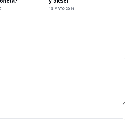
oneta?
y diésel
0
13 MAYO 2019