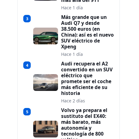
más allá del 911
Hace 1 día
Más grande que un
3
Audi Q7 y desde
38.500 euros (en
China): así es el nuevo
SUV eléctrico de
Xpeng
Hace 1 día
Audi recupera el A2
4
convertido en un SUV
eléctrico que
promete ser el coche
más eficiente de su
historia
Hace 2 días
Volvo ya prepara el
5
sustituto del EX40:
más barato, más
autonomía y
tecnología de 800