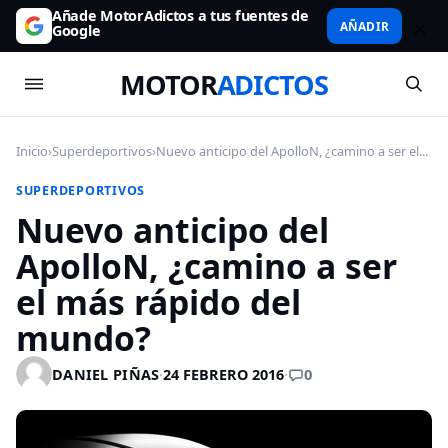
Añade MotorAdictos a tus fuentes de
AÑADIR
Google
MOTOR
ADICTOS
Inicio
›
Superdeportivos
›
Nuevo anticipo del ApolloN, ¿camino a ser el...
SUPERDEPORTIVOS
Nuevo anticipo del
ApolloN, ¿camino a ser
el más rápido del
mundo?
0
DANIEL PIÑAS
·
24 FEBRERO 2016
·