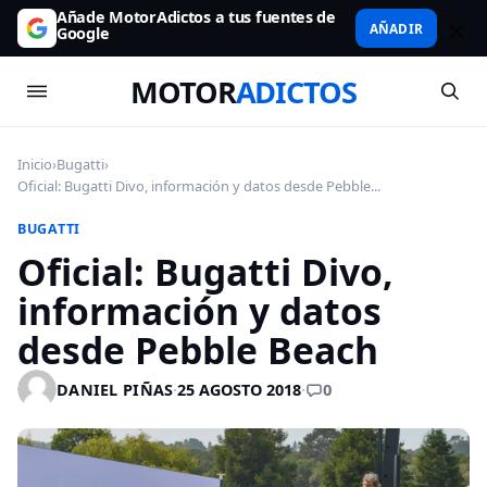
Añade MotorAdictos a tus fuentes de
AÑADIR
Google
MOTOR
ADICTOS
Inicio
›
Bugatti
›
Oficial: Bugatti Divo, información y datos desde Pebble...
BUGATTI
Oficial: Bugatti Divo,
información y datos
desde Pebble Beach
0
DANIEL PIÑAS
·
25 AGOSTO 2018
·