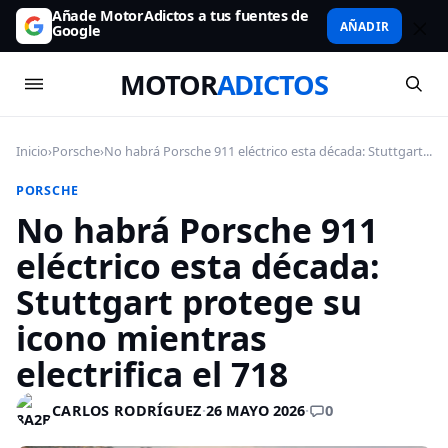
Añade MotorAdictos a tus fuentes de
AÑADIR
Google
MOTOR
ADICTOS
Inicio
›
Porsche
›
No habrá Porsche 911 eléctrico esta década: Stuttgart...
PORSCHE
No habrá Porsche 911
eléctrico esta década:
Stuttgart protege su
icono mientras
electrifica el 718
0
CARLOS RODRÍGUEZ
·
26 MAYO 2026
·