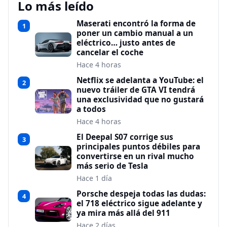
Lo más leído
Maserati encontró la forma de
1
poner un cambio manual a un
eléctrico… justo antes de
cancelar el coche
Hace 4 horas
Netflix se adelanta a YouTube: el
2
nuevo tráiler de GTA VI tendrá
una exclusividad que no gustará
a todos
Hace 4 horas
El Deepal S07 corrige sus
3
principales puntos débiles para
convertirse en un rival mucho
más serio de Tesla
Hace 1 día
Porsche despeja todas las dudas:
4
el 718 eléctrico sigue adelante y
ya mira más allá del 911
Hace 2 días