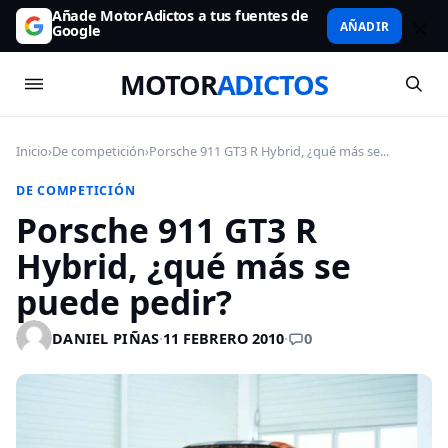
Añade MotorAdictos a tus fuentes de
AÑADIR
Google
MOTOR
ADICTOS
Inicio
›
De competición
›
Porsche 911 GT3 R Hybrid, ¿qué más se...
DE COMPETICIÓN
Porsche 911 GT3 R
Hybrid, ¿qué más se
puede pedir?
0
DANIEL PIÑAS
·
11 FEBRERO 2010
·