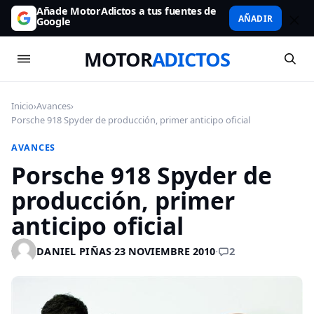
Añade MotorAdictos a tus fuentes de
AÑADIR
Google
MOTOR
ADICTOS
Inicio
›
Avances
›
Porsche 918 Spyder de producción, primer anticipo oficial
AVANCES
Porsche 918 Spyder de
producción, primer
anticipo oficial
2
DANIEL PIÑAS
·
23 NOVIEMBRE 2010
·