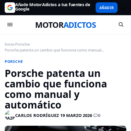
Añade MotorAdictos a tus fuentes de
AÑADIR
Google
MOTOR
ADICTOS
Inicio
›
Porsche
›
Porsche patenta un cambio que funciona como manual...
PORSCHE
Porsche patenta un
cambio que funciona
como manual y
automático
0
CARLOS RODRÍGUEZ
·
19 MARZO 2026
·