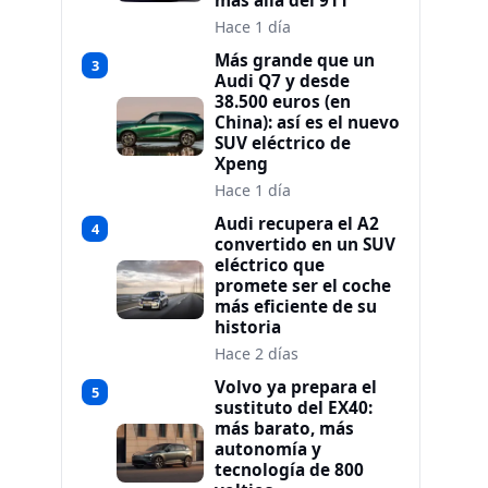
más allá del 911
Hace 1 día
Más grande que un
3
Audi Q7 y desde
38.500 euros (en
China): así es el nuevo
SUV eléctrico de
Xpeng
Hace 1 día
Audi recupera el A2
4
convertido en un SUV
eléctrico que
promete ser el coche
más eficiente de su
historia
Hace 2 días
Volvo ya prepara el
5
sustituto del EX40:
más barato, más
autonomía y
tecnología de 800