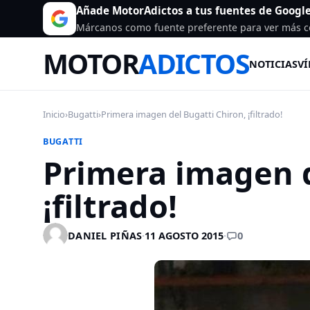
Añade MotorAdictos a tus fuentes de Googl
Márcanos como fuente preferente para ver más c
MOTOR
ADICTOS
NOTICIAS
VÍ
Inicio
›
Bugatti
›
Primera imagen del Bugatti Chiron, ¡filtrado!
BUGATTI
Primera imagen d
¡filtrado!
0
DANIEL PIÑAS
·
11 AGOSTO 2015
·