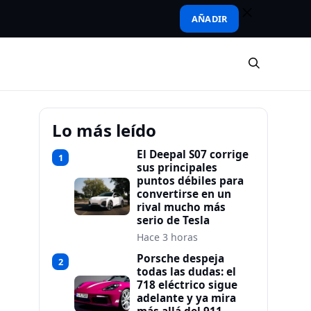
AÑADIR
Lo más leído
El Deepal S07 corrige
1
sus principales
puntos débiles para
convertirse en un
rival mucho más
serio de Tesla
Hace 3 horas
Porsche despeja
2
todas las dudas: el
718 eléctrico sigue
adelante y ya mira