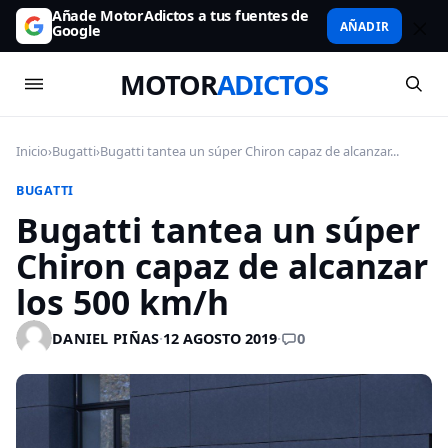
Añade MotorAdictos a tus fuentes de
AÑADIR
Google
MOTOR
ADICTOS
Inicio
›
Bugatti
›
Bugatti tantea un súper Chiron capaz de alcanzar...
BUGATTI
Bugatti tantea un súper
Chiron capaz de alcanzar
los 500 km/h
0
DANIEL PIÑAS
·
12 AGOSTO 2019
·