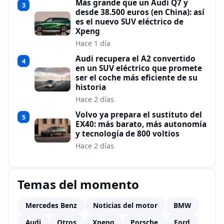
Más grande que un Audi Q7 y
3
desde 38.500 euros (en China): así
es el nuevo SUV eléctrico de
Xpeng
Hace 1 día
Audi recupera el A2 convertido
4
en un SUV eléctrico que promete
ser el coche más eficiente de su
historia
Hace 2 días
Volvo ya prepara el sustituto del
5
EX40: más barato, más autonomía
y tecnología de 800 voltios
Hace 2 días
Temas del momento
Mercedes Benz
Noticias del motor
BMW
Audi
Otros
Xpeng
Porsche
Ford