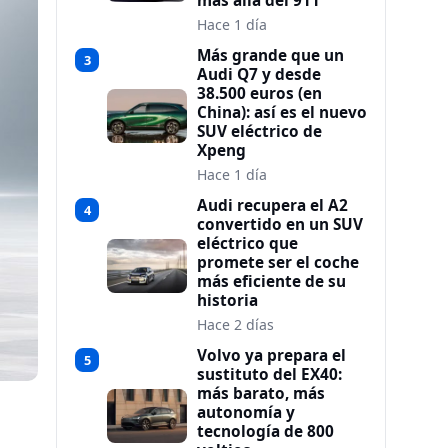
más allá del 911
Hace 1 día
Más grande que un
3
Audi Q7 y desde
38.500 euros (en
China): así es el nuevo
SUV eléctrico de
Xpeng
Hace 1 día
Audi recupera el A2
4
convertido en un SUV
eléctrico que
promete ser el coche
más eficiente de su
historia
Hace 2 días
Volvo ya prepara el
5
sustituto del EX40:
más barato, más
autonomía y
tecnología de 800