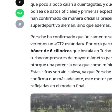
X
que poco a poco caían a cuentagotas, y q
odisea de datos oficiales y primeras expec
WA
han confirmado de manera oficial la pres
@
superdeportivo alemán, sino que además, d
Porsche ha confirmado que únicamente s
veremos un «GT2 estándar». Por otra parte
bóxer de 6 cilindros
que instala en Turbo
turbocompresores de mayor diámetro para 
otorgue una potencia neta que como míni
Estas cifras son «iniciales», ya que Porsche
confirma que más adelante, este motor pe
reflejadas en el modelo final.