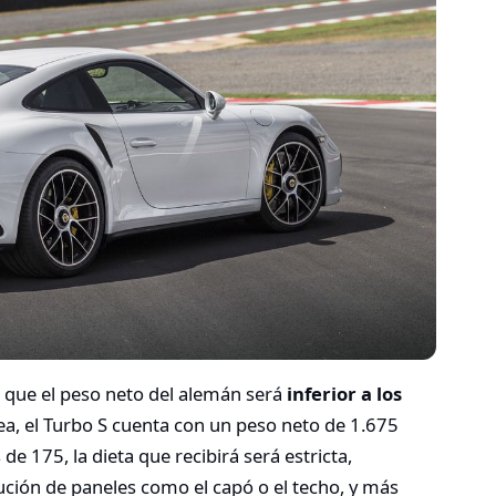
 que el peso neto del alemán será
inferior a los
a, el Turbo S cuenta con un peso neto de 1.675
e 175, la dieta que recibirá será estricta,
ución de paneles como el capó o el techo, y más