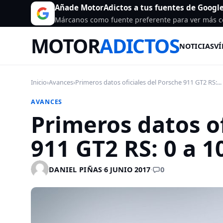
Añade MotorAdictos a tus fuentes de Googl
Márcanos como fuente preferente para ver más c
MOTOR
ADICTOS
NOTICIAS
VÍ
Inicio
›
Avances
›
Primeros datos oficiales del Porsche 911 GT2 RS:...
AVANCES
Primeros datos of
911 GT2 RS: 0 a 
0
DANIEL PIÑAS
·
6 JUNIO 2017
·