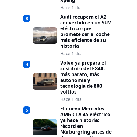
Xpeng
Hace 1 día
Audi recupera el A2
3
convertido en un SUV
eléctrico que
promete ser el coche
más eficiente de su
historia
Hace 1 día
Volvo ya prepara el
4
sustituto del EX40:
más barato, más
autonomía y
tecnología de 800
voltios
Hace 1 día
El nuevo Mercedes-
5
AMG CLA 45 eléctrico
ya hace historia:
récord en
Nürburgring antes de