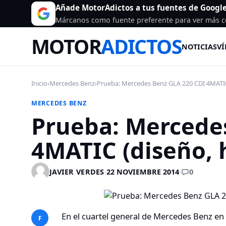
Añade MotorAdictos a tus fuentes de Googl
Márcanos como fuente preferente para ver más c
MOTOR
ADICTOS
NOTICIAS
VÍ
Inicio
›
Mercedes Benz
›
Prueba: Mercedes Benz GLA 220 CDI 4MATIC 
MERCEDES BENZ
Prueba: Mercede
4MATIC (diseño, 
0
JAVIER VERDES
·
22 NOVIEMBRE 2014
·
En el cuartel general de Mercedes Benz en
F